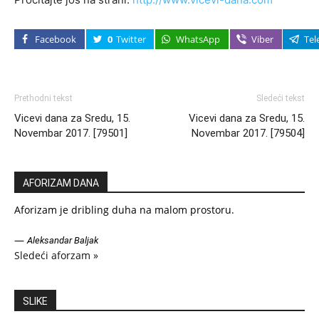
Facebook
0
Twitter
WhatsApp
Viber
Tel
Prethodni tekst
Sledeći tekst
Vicevi dana za Sredu, 15.
Vicevi dana za Sredu, 15.
Novembar 2017. [79501]
Novembar 2017. [79504]
AFORIZAM DANA
Aforizam je dribling duha na malom prostoru.
—
Aleksandar Baljak
Sledeći aforzam »
SLIKE