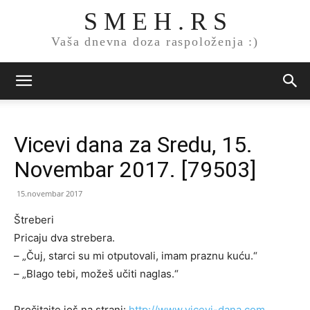
S M E H . R S
Vaša dnevna doza raspoloženja :)
Vicevi dana za Sredu, 15.
Novembar 2017. [79503]
15.novembar 2017
Štreberi
Pricaju dva strebera.
– „Čuj, starci su mi otputovali, imam praznu kuću.“
– „Blago tebi, možeš učiti naglas.“
Pročitajte još na strani:
http://www.vicevi-dana.com