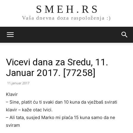
S M E H . R S
Vaša dnevna doza raspoloženja :)
Vicevi dana za Sredu, 11.
Januar 2017. [77258]
11.januar 2017
Klavir
– Sine, platit ću ti svaki dan 10 kuna da vježbaš svirati
klavir – kaže otac Ivici.
– Ali tata, susjed Marko mi plaća 15 kuna samo da ne
sviram