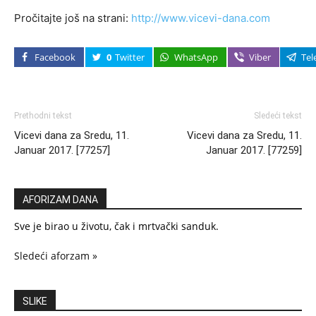
Pročitajte još na strani:
http://www.vicevi-dana.com
Facebook
0
Twitter
WhatsApp
Viber
Tel
Prethodni tekst
Sledeći tekst
Vicevi dana za Sredu, 11.
Vicevi dana za Sredu, 11.
Januar 2017. [77257]
Januar 2017. [77259]
AFORIZAM DANA
Sve je birao u životu, čak i mrtvački sanduk.
Sledeći aforzam »
SLIKE