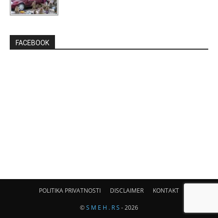
FACEBOOK
POLITIKA PRIVATNOSTI
DISCLAIMER
KONTAKT
©
S M E H . R S
- 2026