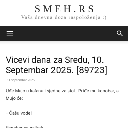
S M E H . R S
Vaša dnevna doza raspoloženja :)
Vicevi dana za Sredu, 10.
Septembar 2025. [89723]
11.septembar 2025
Uđe Mujo u kafanu i sjedne za stol.. Priđe mu konobar, a
Mujo će:
– Čašu vode!
Konobar se naljuti: