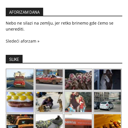
AFORIZAM DANA
Nebo ne silazi na zemlju, jer retko brinemo gde ćemo se
unerediti.
Sledeći aforzam »
SLIKE