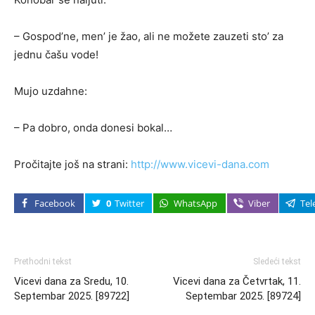
–
Gospod’ne, men’ je žao, ali ne možete zauzeti sto’ za
jednu čašu vode!
Mujo uzdahne:
– Pa dobro, onda donesi bokal…
Pročitajte još na strani:
http://www.vicevi-dana.com
Facebook
0
Twitter
WhatsApp
Viber
Tel
Prethodni tekst
Sledeći tekst
Vicevi dana za Sredu, 10.
Vicevi dana za Četvrtak, 11.
Septembar 2025. [89722]
Septembar 2025. [89724]