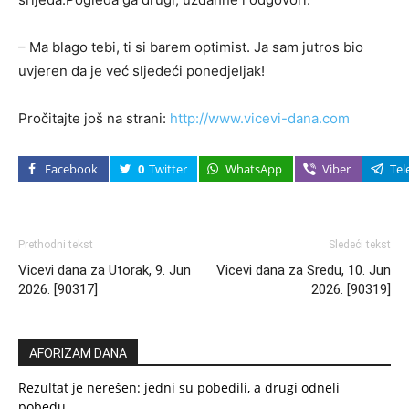
– Ma blago tebi, ti si barem optimist. Ja sam jutros bio
uvjeren da je već sljedeći ponedjeljak!
Pročitajte još na strani:
http://www.vicevi-dana.com
Facebook
0
Twitter
WhatsApp
Viber
Tel
Prethodni tekst
Sledeći tekst
Vicevi dana za Utorak, 9. Jun
Vicevi dana za Sredu, 10. Jun
2026. [90317]
2026. [90319]
AFORIZAM DANA
Rezultat je nerešen: jedni su pobedili, a drugi odneli
pobedu.