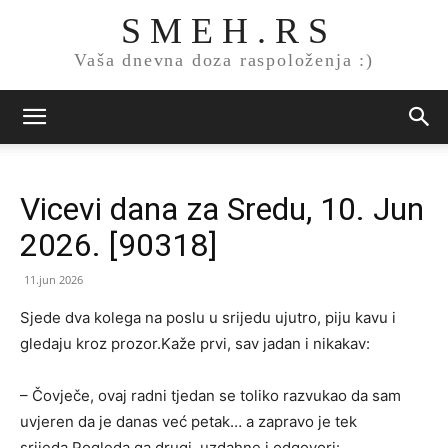
S M E H . R S
Vaša dnevna doza raspoloženja :)
Vicevi dana za Sredu, 10. Jun
2026. [90318]
11.jun 2026
Sjede dva kolega na poslu u srijedu ujutro, piju kavu i
gledaju kroz prozor.Kaže prvi, sav jadan i nikakav:
– Čovječe, ovaj radni tjedan se toliko razvukao da sam
uvjeren da je danas već petak… a zapravo je tek
srijeda.Pogleda ga drugi, uzdahne i odgovori: