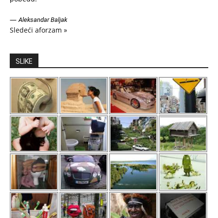
—
Aleksandar Baljak
Sledeći aforzam »
SLIKE