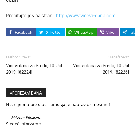
Pročitajte još na strani:
http://www.vicevi-dana.com
Facebook
0
Twitter
WhatsApp
Viber
Tel
Prethodni tekst
Sledeći tekst
Vicevi dana za Sredu, 10. Jul
Vicevi dana za Sredu, 10. Jul
2019. [82224]
2019. [82226]
AFORIZAM DANA
Ne, nije mu bio otac, samo ga je napravio smesnim!
—
Milovan Vitezović
Sledeći aforzam »