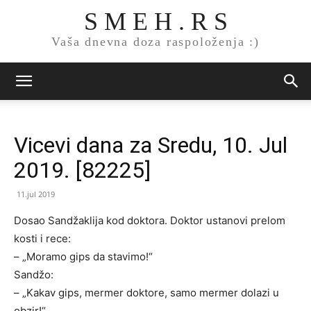
S M E H . R S
Vaša dnevna doza raspoloženja :)
Vicevi dana za Sredu, 10. Jul
2019. [82225]
11.jul 2019
Dosao Sandžaklija kod doktora. Doktor ustanovi prelom
kosti i rece:
– „Moramo gips da stavimo!“
Sandžo:
– „Kakav gips, mermer doktore, samo mermer dolazi u
obzir!“