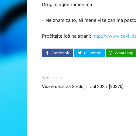
Drugi slegne ramenima
– Ne znam za to, ali mene više zanima postoji
Pročitajte još na strani:
http://www.vicevi-d
Facebook
0
Twitter
WhatsApp
Prethodni tekst
Vicevi dana za Sredu, 1. Jul 2026. [90370]