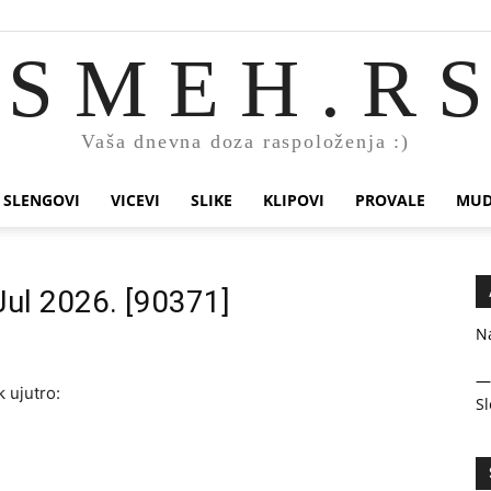
S M E H . R S
Vaša dnevna doza raspoloženja :)
SLENGOVI
VICEVI
SLIKE
KLIPOVI
PROVALE
MUD
Jul 2026. [90371]
N
 ujutro:
Sl