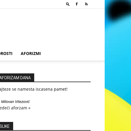
ROSTI
AFORIZMI
AFORIZAM DANA
ajteze se namesta iscasena pamet!
—
Milovan Vitezović
edeći aforzam »
SLIKE