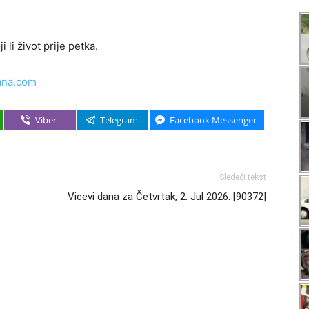
 li život prije petka.
ana.com
Viber
Telegram
Facebook Messenger
Sledeći tekst
Vicevi dana za Četvrtak, 2. Jul 2026. [90372]