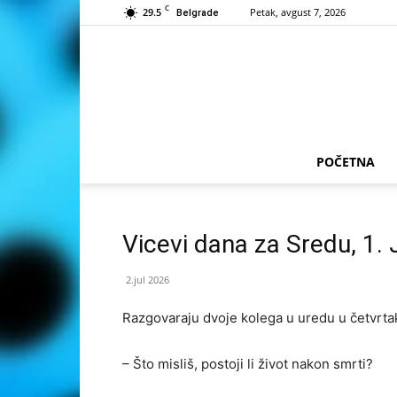
C
29.5
Petak, avgust 7, 2026
Belgrade
POČETNA
Vicevi dana za Sredu, 1. 
2.jul 2026
Razgovaraju dvoje kolega u uredu u četvrtak
– Što misliš, postoji li život nakon smrti?