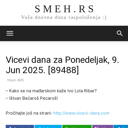
S M E H . R S
Vaša dnevna doza raspoloženja :)
Vicevi dana za Ponedeljak, 9.
Jun 2025. [89488]
10.jun 2025
– Kako se na mađarskom kaže Ivo Lola Ribar?
– Ištvan Bećaroš Pecaroš!
Pročitajte još na strani:
http://www.vicevi-dana.com