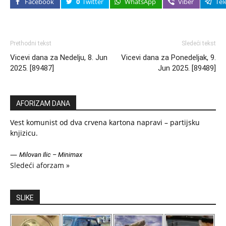
Facebook
0
Twitter
WhatsApp
Viber
Tel
Prethodni tekst
Sledeći tekst
Vicevi dana za Nedelju, 8. Jun
Vicevi dana za Ponedeljak, 9.
2025. [89487]
Jun 2025. [89489]
AFORIZAM DANA
Vest komunist od dva crvena kartona napravi – partijsku
knjizicu.
—
Milovan Ilic – Minimax
Sledeći aforzam »
SLIKE