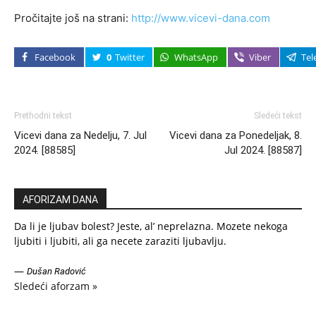
Pročitajte još na strani:
http://www.vicevi-dana.com
Facebook
0
Twitter
WhatsApp
Viber
Tel
Prethodni tekst
Sledeći tekst
Vicevi dana za Nedelju, 7. Jul
Vicevi dana za Ponedeljak, 8.
2024. [88585]
Jul 2024. [88587]
AFORIZAM DANA
Da li je ljubav bolest? Jeste, al’ neprelazna. Mozete nekoga
ljubiti i ljubiti, ali ga necete zaraziti ljubavlju.
—
Dušan Radović
Sledeći aforzam »