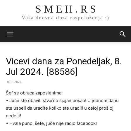
S M E H . R S
Vaša dnevna doza raspoloženja :)
Vicevi dana za Ponedeljak, 8.
Jul 2024. [88586]
8.jul 2024
Šef se obraća zaposlenima:
• Juče ste obavili stvarno sjajan posao! U jednom danu
ste uspeli da uradite koliko ste uradili u celoj prošloj
nedelji!
• Hvala puno, šefe, juče nije radio facebook!