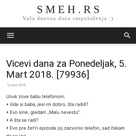
S M E H . R S
Vaša dnevna doza raspoloženja :)
Vicevi dana za Ponedeljak, 5.
Mart 2018. [79936]
5.mart 2018
Unuk zove babu telefonom:
• Gde si baba, jesi mi dobro, šta radiš?
• Evo sine, gledam „Malu nevestu“.
• A šta se radi?
• Evo pre čet’ri epizode joj zazvonio telefon, sad čekam
da se javi…