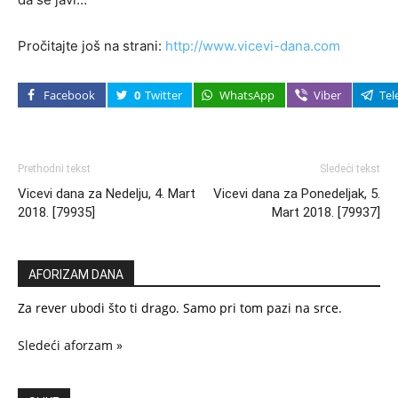
Pročitajte još na strani:
http://www.vicevi-dana.com
Facebook
0
Twitter
WhatsApp
Viber
Tel
Prethodni tekst
Sledeći tekst
Vicevi dana za Nedelju, 4. Mart
Vicevi dana za Ponedeljak, 5.
2018. [79935]
Mart 2018. [79937]
AFORIZAM DANA
Za rever ubodi što ti drago. Samo pri tom pazi na srce.
Sledeći aforzam »