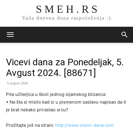
S M E H . R S
Vaša dnevna doza raspoloženja :)
Vicevi dana za Ponedeljak, 5.
Avgust 2024. [88671]
5.avgust 2024
Pita učiteljica u školi jednog sijamskog blizanca:
• Na šta si mislio kad si u pismenom sastavu napisao da ti
je brat nekako prirastao srcu?
Pročitajte još na strani:
http://www.vicevi-dana.com