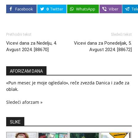
Facebook
0
Twitter
WhatsApp
Viber
Tel
Prethodni tekst
Sledeći tekst
Vicevi dana za Nedelju, 4.
Vicevi dana za Ponedeljak, 5.
Avgust 2024. [88670]
Avgust 2024. [88672]
AFORIZAM DANA
«Pun mesec je moje ogledalo», reče zvezda Danica i zađe za
oblak.
Sledeći aforzam »
SLIKE