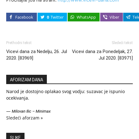
Facebook
0
Twitter
WhatsApp
Viber
Tel
Prethodni tekst
Sledeći tekst
Vicevi dana za Nedelju, 26. Jul
Vicevi dana za Ponedeljak, 27.
2020. [83969]
Jul 2020. [83971]
AFORIZAM DANA
Narod je dostojno oplakao svog vodju: suzavac je ispunio
ocekivanja.
—
Milovan Ilic – Minimax
Sledeći aforzam »
SLIKE