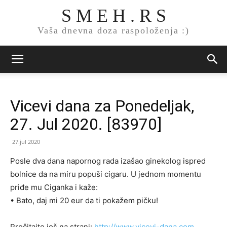
S M E H . R S
Vaša dnevna doza raspoloženja :)
Vicevi dana za Ponedeljak,
27. Jul 2020. [83970]
27.jul 2020
Posle dva dana napornog rada izašao ginekolog ispred
bolnice da na miru popuši cigaru. U jednom momentu
priđe mu Ciganka i kaže:
• Bato, daj mi 20 eur da ti pokažem pičku!
Pročitajte još na strani:
http://www.vicevi-dana.com