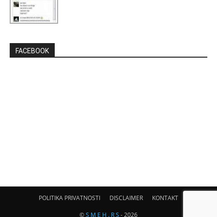
FACEBOOK
POLITIKA PRIVATNOSTI
DISCLAIMER
KONTAKT
©
S M E H . R S
- 2026