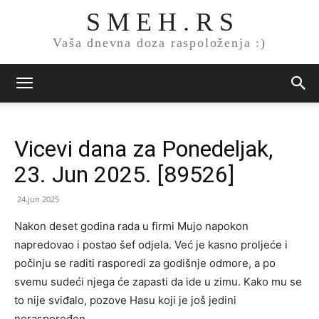
S M E H . R S
Vaša dnevna doza raspoloženja :)
Vicevi dana za Ponedeljak,
23. Jun 2025. [89526]
24.jun 2025
Nakon deset godina rada u firmi Mujo napokon
napredovao i postao šef odjela. Već je kasno proljeće i
počinju se raditi rasporedi za godišnje odmore, a po
svemu sudeći njega će zapasti da ide u zimu. Kako mu se
to nije sviđalo, pozove Hasu koji je još jedini
neraspoređen.