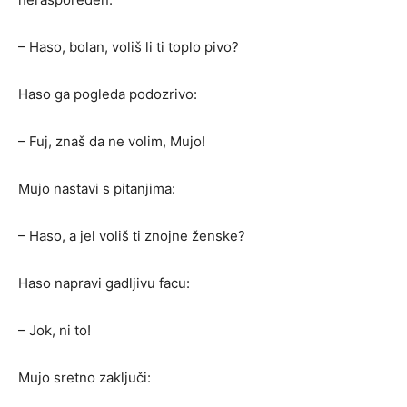
– Haso, bolan, voliš li ti toplo pivo?
Haso ga pogleda podozrivo:
– Fuj, znaš da ne volim, Mujo!
Mujo nastavi s pitanjima:
– Haso, a jel voliš ti znojne ženske?
Haso napravi gadljivu facu:
– Jok, ni to!
Mujo sretno zaključi: