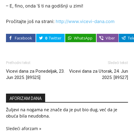
– E, fino, onda ‘š ti na godišnji u zimi!
Pročitajte još na strani:
http://www.vicevi-dana.com
Facebook
0
Twitter
WhatsApp
Viber
Tel
Prethodni tekst
Sledeći tekst
Vicevi dana za Ponedeljak, 23.
Vicevi dana za Utorak, 24. Jun
Jun 2025. [89525]
2025. [89527]
AFORIZAM DANA
Žuljevi na nogama ne znače da je put bio dug, već da je
obuća bila neudobna.
Sledeći aforzam »