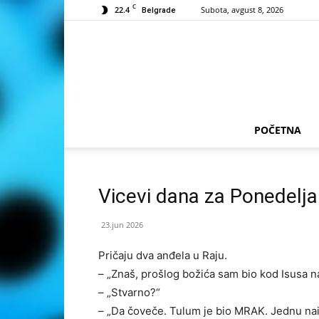
C
22.4
Subota, avgust 8, 2026
Belgrade
POČETNA
Vicevi dana za Ponedelja
23.jun 2026
Pričaju dva anđela u Raju.
– „Znaš, prošlog božića sam bio kod Isusa 
– „Stvarno?“
– „Da čoveče. Tulum je bio MRAK. Jednu naiv