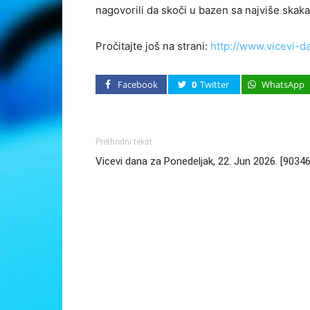
nagovorili da skoči u bazen sa najviše ska
Pročitajte još na strani:
http://www.vicevi-d
Facebook
0
Twitter
WhatsApp
Prethodni tekst
Vicevi dana za Ponedeljak, 22. Jun 2026. [90346