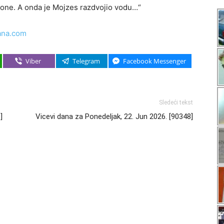
kaone. A onda je Mojzes razdvojio vodu…“
ana.com
Viber
Telegram
Facebook Messenger
Sledeći tekst
]
Vicevi dana za Ponedeljak, 22. Jun 2026. [90348]