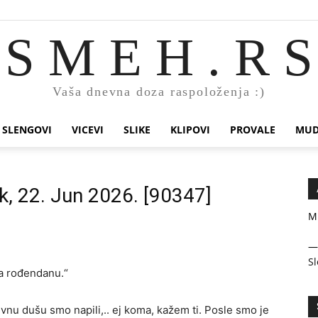
S M E H . R S
Vaša dnevna doza raspoloženja :)
SLENGOVI
VICEVI
SLIKE
KLIPOVI
PROVALE
MUD
k, 22. Jun 2026. [90347]
Mi
Sl
na rođendanu.“
nu dušu smo napili,.. ej koma, kažem ti. Posle smo je