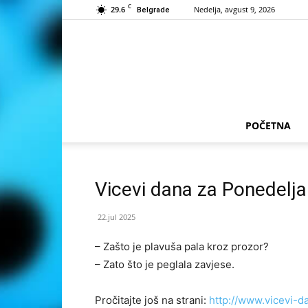
C
29.6
Nedelja, avgust 9, 2026
Belgrade
POČETNA
Vicevi dana za Ponedelja
22.jul 2025
– Zašto je plavuša pala kroz prozor?
– Zato što je peglala zavjese.
Pročitajte još na strani:
http://www.vicevi-d