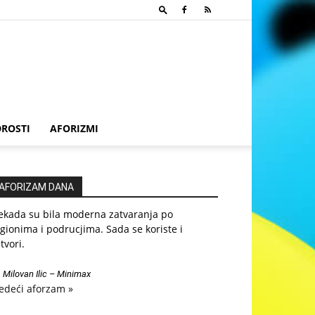
ROSTI
AFORIZMI
AFORIZAM DANA
ekada su bila moderna zatvaranja po
gionima i podrucjima. Sada se koriste i
tvori.
—
Milovan Ilic – Minimax
edeći aforzam »