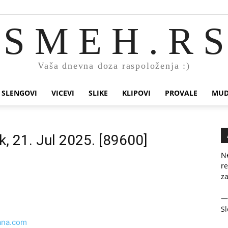
S M E H . R S
Vaša dnevna doza raspoloženja :)
SLENGOVI
VICEVI
SLIKE
KLIPOVI
PROVALE
MUD
k, 21. Jul 2025. [89600]
N
re
za
Sl
ana.com