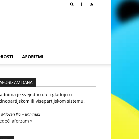
ROSTI
AFORIZMI
AFORIZAM DANA
adnima je svejedno da li gladuju u
dnopartijskom ili visepartijskom sistemu.
—
Milovan Ilic – Minimax
edeći aforzam »