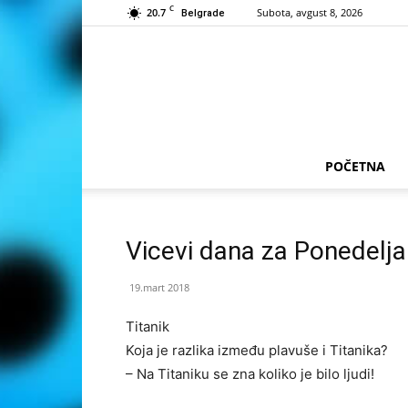
C
20.7
Subota, avgust 8, 2026
Belgrade
POČETNA
Vicevi dana za Ponedelja
19.mart 2018
Titanik
Koja je razlika između plavuše i Titanika?
– Na Titaniku se zna koliko je bilo ljudi!