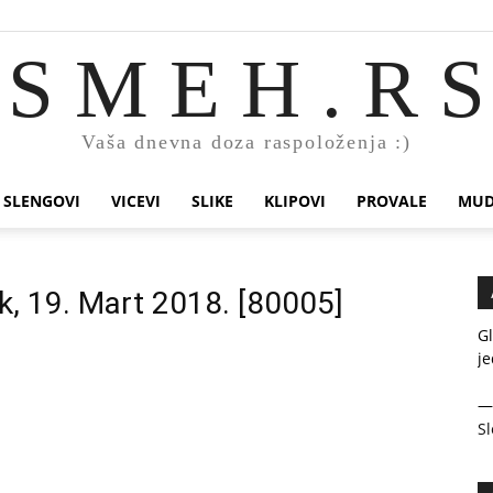
S M E H . R S
Vaša dnevna doza raspoloženja :)
SLENGOVI
VICEVI
SLIKE
KLIPOVI
PROVALE
MUD
k, 19. Mart 2018. [80005]
Gl
je
Sl