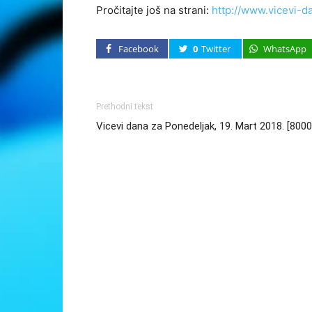
Pročitajte još na strani:
http://www.vicevi-d
Facebook
0
Twitter
WhatsApp
Prethodni tekst
Vicevi dana za Ponedeljak, 19. Mart 2018. [8000