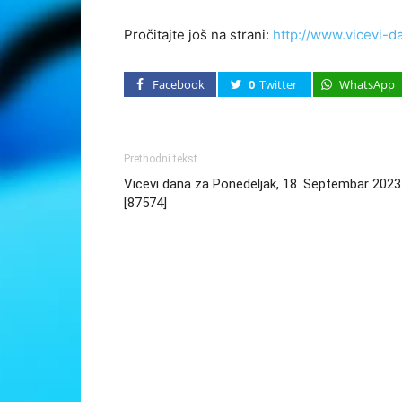
Pročitajte još na strani:
http://www.vicevi-d
Facebook
0
Twitter
WhatsApp
Prethodni tekst
Vicevi dana za Ponedeljak, 18. Septembar 2023
[87574]