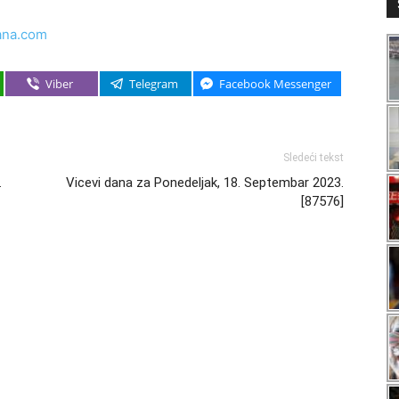
ana.com
Viber
Telegram
Facebook Messenger
Sledeći tekst
.
Vicevi dana za Ponedeljak, 18. Septembar 2023.
[87576]