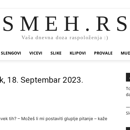
S M E H . R S
Vaša dnevna doza raspoloženja :)
SLENGOVI
VICEVI
SLIKE
KLIPOVI
PROVALE
MUD
ak, 18. Septembar 2023.
To
da
Sl
 uvek tih? – Mo­žeš li mi pos­ta­vi­ti glu­plje pi­ta­nje – ka­že