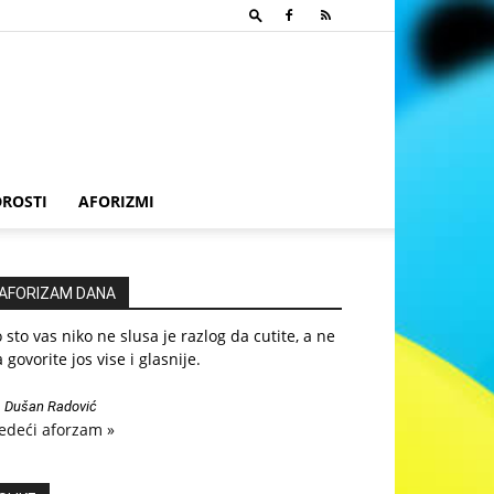
ROSTI
AFORIZMI
AFORIZAM DANA
 sto vas niko ne slusa je razlog da cutite, a ne
 govorite jos vise i glasnije.
—
Dušan Radović
edeći aforzam »