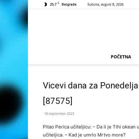
C
25.7
Subota, avgust 8, 2026
Belgrade
POČETNA
Vicevi dana za Ponedelj
[87575]
18.septembar 2023
Pi­tao Pe­ri­ca uči­te­lji­cu: – Da li je Ti­hi okean
uči­te­lji­ca. – Kad je umr­lo Mr­tvo mo­re?