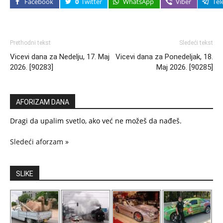
Facebook
0
Twitter
WhatsApp
Viber
Tel
Prethodni tekst
Sledeći tekst
Vicevi dana za Nedelju, 17. Maj
Vicevi dana za Ponedeljak, 18.
2026. [90283]
Maj 2026. [90285]
AFORIZAM DANA
Dragi da upalim svetlo, ako već ne možeš da nađeš.
Sledeći aforzam »
SLIKE