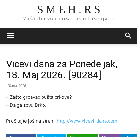
S M E H . R S
Vaša dnevna doza raspoloženja :)
Vicevi dana za Ponedeljak,
18. Maj 2026. [90284]
20.maj 2026
– Zašto grbavac pušta brkove?
– Da ga zovu Brko.
Pročitajte još na strani:
http://www.vicevi-dana.com