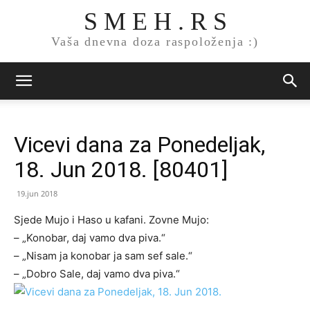
S M E H . R S
Vaša dnevna doza raspoloženja :)
Vicevi dana za Ponedeljak,
18. Jun 2018. [80401]
19.jun 2018
Sjede Mujo i Haso u kafani. Zovne Mujo:
– „Konobar, daj vamo dva piva.“
– „Nisam ja konobar ja sam sef sale.“
– „Dobro Sale, daj vamo dva piva.“