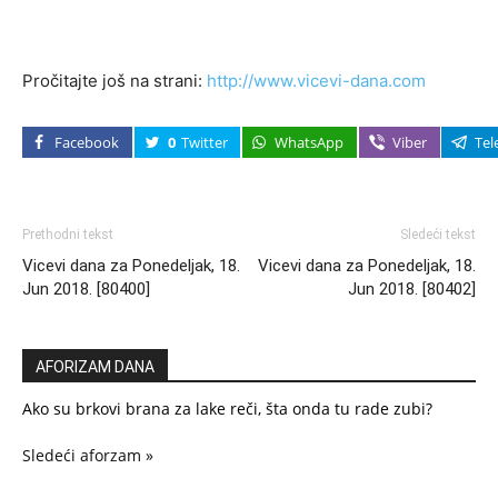
Pročitajte još na strani:
http://www.vicevi-dana.com
Facebook
0
Twitter
WhatsApp
Viber
Tel
Prethodni tekst
Sledeći tekst
Vicevi dana za Ponedeljak, 18.
Vicevi dana za Ponedeljak, 18.
Jun 2018. [80400]
Jun 2018. [80402]
AFORIZAM DANA
Ako su brkovi brana za lake reči, šta onda tu rade zubi?
Sledeći aforzam »