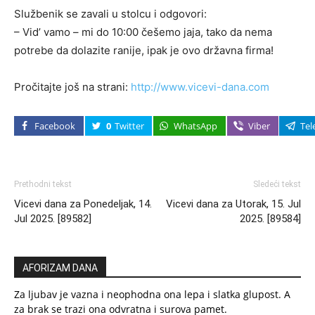
Službenik se zavali u stolcu i odgovori:
– Vid’ vamo – mi do 10:00 češemo jaja, tako da nema
potrebe da dolazite ranije, ipak je ovo državna firma!
Pročitajte još na strani:
http://www.vicevi-dana.com
Facebook
0
Twitter
WhatsApp
Viber
Tel
Prethodni tekst
Sledeći tekst
Vicevi dana za Ponedeljak, 14.
Vicevi dana za Utorak, 15. Jul
Jul 2025. [89582]
2025. [89584]
AFORIZAM DANA
Za ljubav je vazna i neophodna ona lepa i slatka glupost. A
za brak se trazi ona odvratna i surova pamet.