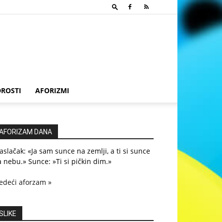
ROSTI
AFORIZMI
AFORIZAM DANA
slačak: «Ja sam sunce na zemlji, a ti si sunce
 nebu.» Sunce: »Ti si pičkin dim.»
edeći aforzam »
SLIKE