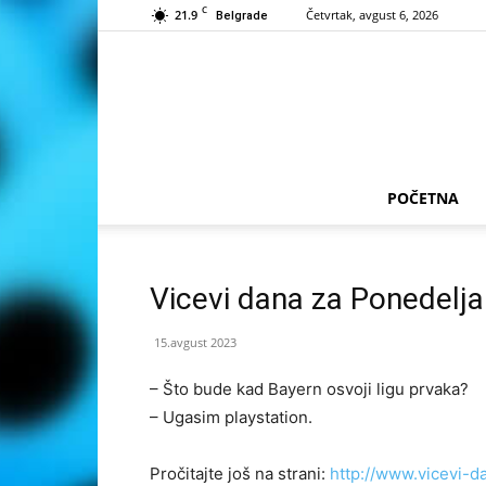
C
21.9
Četvrtak, avgust 6, 2026
Belgrade
POČETNA
Vicevi dana za Ponedelja
15.avgust 2023
– Što bude kad Bayern osvoji ligu prvaka?
– Ugasim playstation.
Pročitajte još na strani:
http://www.vicevi-d