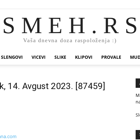
S M E H . R S
Vaša dnevna doza raspoloženja :)
SLENGOVI
VICEVI
SLIKE
KLIPOVI
PROVALE
MUD
k, 14. Avgust 2023. [87459]
Ma
na
Sl
ana.com