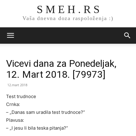
S M E H . R S
Vaša dnevna doza raspoloženja :)
Vicevi dana za Ponedeljak,
12. Mart 2018. [79973]
12.mart 2018
Test trudnoce
Crnka:
– „Danas sam uradila test trudnoce?“
Plavusa:
– „I jesu li bila teska pitanja?“