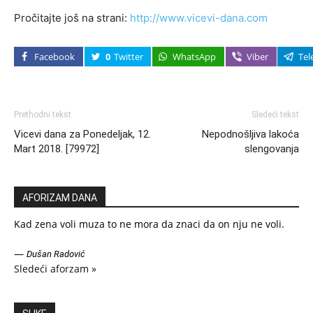
Pročitajte još na strani:
http://www.vicevi-dana.com
Facebook
0
Twitter
WhatsApp
Viber
Tel
Prethodni tekst
Sledeći tekst
Vicevi dana za Ponedeljak, 12.
Nepodnošljiva lakoća
Mart 2018. [79972]
slengovanja
AFORIZAM DANA
Kad zena voli muza to ne mora da znaci da on nju ne voli.
—
Dušan Radović
Sledeći aforzam »