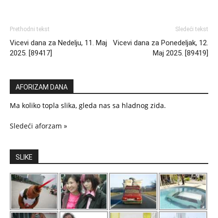
Prethodni tekst
Sledeći tekst
Vicevi dana za Nedelju, 11. Maj
Vicevi dana za Ponedeljak, 12.
2025. [89417]
Maj 2025. [89419]
AFORIZAM DANA
Ma koliko topla slika, gleda nas sa hladnog zida.
Sledeći aforzam »
SLIKE