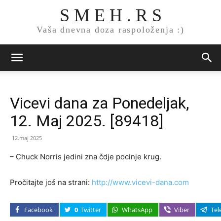
S M E H . R S
Vaša dnevna doza raspoloženja :)
Vicevi dana za Ponedeljak,
12. Maj 2025. [89418]
12.maj 2025
– Chuck Norris jedini zna čdje pocinje krug.
Pročitajte još na strani:
http://www.vicevi-dana.com
Facebook
0
Twitter
WhatsApp
Viber
Tel