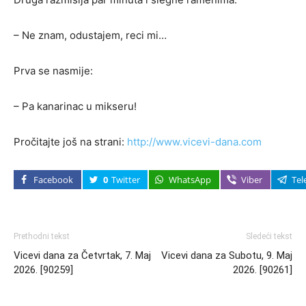
– Ne znam, odustajem, reci mi…
Prva se nasmije:
– Pa kanarinac u mikseru!
Pročitajte još na strani:
http://www.vicevi-dana.com
Facebook
0
Twitter
WhatsApp
Viber
Tel
Prethodni tekst
Sledeći tekst
Vicevi dana za Četvrtak, 7. Maj
Vicevi dana za Subotu, 9. Maj
2026. [90259]
2026. [90261]