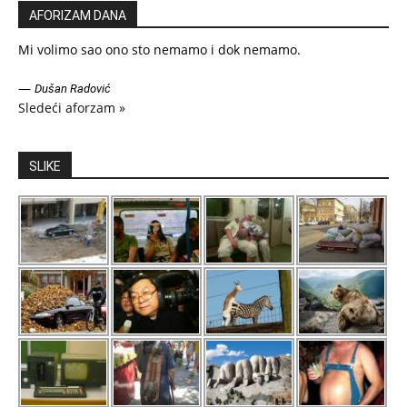
AFORIZAM DANA
Mi volimo sao ono sto nemamo i dok nemamo.
—
Dušan Radović
Sledeći aforzam »
SLIKE