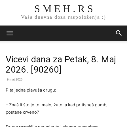
S M E H . R S
Vaša dnevna doza raspoloženja :)
Vicevi dana za Petak, 8. Maj
2026. [90260]
9.maj 2026
Pita jedna plavuša drugu:
– Znaš li što je to: malo, žuto, a kad pritisneš gumb,
postane crveno?
Druga razmišlja par minuta i slegne ramenima: