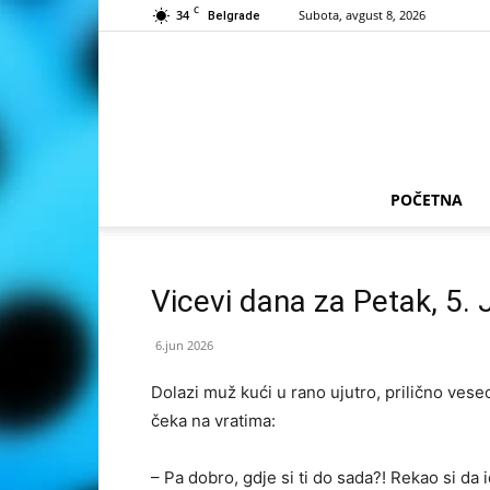
C
34
Subota, avgust 8, 2026
Belgrade
POČETNA
Vicevi dana za Petak, 5.
6.jun 2026
Dolazi muž kući u rano ujutro, prilično vese
čeka na vratima:
– Pa dobro, gdje si ti do sada?! Rekao si da