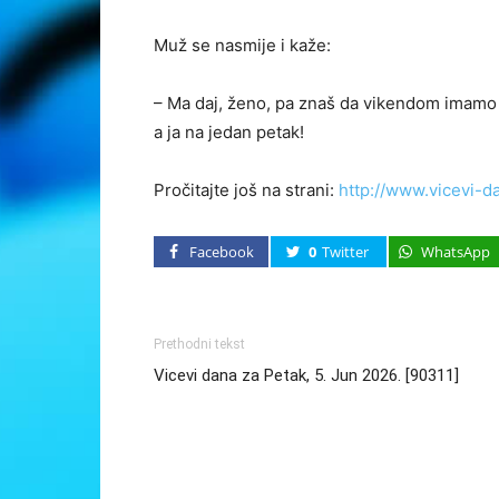
Muž se nasmije i kaže:
– Ma daj, ženo, pa znaš da vikendom imamo p
a ja na jedan petak!
Pročitajte još na strani:
http://www.vicevi-d
Facebook
0
Twitter
WhatsApp
Prethodni tekst
Vicevi dana za Petak, 5. Jun 2026. [90311]