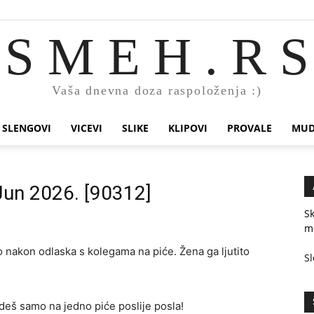
S M E H . R S
Vaša dnevna doza raspoloženja :)
SLENGOVI
VICEVI
SLIKE
KLIPOVI
PROVALE
MUD
 Jun 2026. [90312]
Sk
mi
o nakon odlaska s kolegama na piće. Žena ga ljutito
Sl
 ideš samo na jedno piće poslije posla!