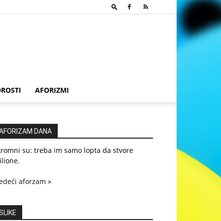
ROSTI
AFORIZMI
AFORIZAM DANA
romni su: treba im samo lopta da stvore
lione.
edeći aforzam »
SLIKE