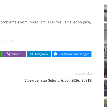
roblema s komunikacijom. Ti si mislila na jedno piće,
ana.com
Viber
Telegram
Facebook Messenger
Sledeći tekst
Vicevi dana za Subotu, 6. Jun 2026. [90313]