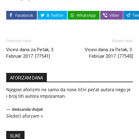
Facebook
0
Twitter
WhatsApp
Viber
Tel
Prethodni tekst
Sledeći tekst
Vicevi dana za Petak, 3.
Vicevi dana za Petak, 3.
Februar 2017. [77541]
Februar 2017. [77543]
AFORIZAM DANA
Njegovi aforizmi ne samo da nose lični pečat autora nego je
i broj tih autora impozantan.
—
Aleksandar Baljak
Sledeći aforzam »
SLIKE