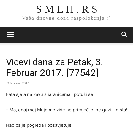
S M E H . R S
Vaša dnevna doza raspoloženja :)
Vicevi dana za Petak, 3.
Februar 2017. [77542]
3.februar 2017
Fata sjela na kavu s jaranicama i potuži se:
– Ma, onaj moj Mujo me više ne primjeć’je, ne guzi… ništa!
Habiba je pogleda i posavjetuje: