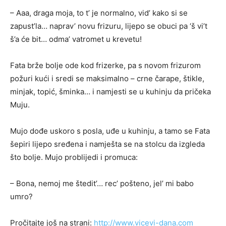
– Aaa, draga moja, to t’ je normalno, vid’ kako si se
zapust’la… naprav’ novu frizuru, lijepo se obuci pa ‘š vi’t
š’a će bit… odma’ vatromet u krevetu!
Fata brže bolje ode kod frizerke, pa s novom frizurom
požuri kući i sredi se maksimalno – crne čarape, štikle,
minjak, topić, šminka… i namjesti se u kuhinju da pričeka
Muju.
Mujo dođe uskoro s posla, uđe u kuhinju, a tamo se Fata
šepiri lijepo sređena i namješta se na stolcu da izgleda
što bolje. Mujo problijedi i promuca:
– Bona, nemoj me štedit’… rec’ pošteno, jel’ mi babo
umro?
Pročitajte još na strani:
http://www.vicevi-dana.com