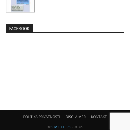
FACEBOOK
POLITIKA PRIVATNOSTI
DISCLAIMER
KONTAKT
©
S M E H . R S
- 2026