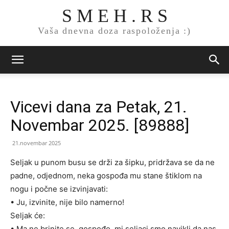
S M E H . R S
Vaša dnevna doza raspoloženja :)
Vicevi dana za Petak, 21.
Novembar 2025. [89888]
21.novembar 2025
Seljak u punom busu se drži za šipku, pridržava se da ne
padne, odjednom, neka gospođa mu stane štiklom na
nogu i počne se izvinjavati:
• Ju, izvinite, nije bilo namerno!
Seljak će:
• Ma ne brinite se, gospođo, mi seljaci smo navikli da nas