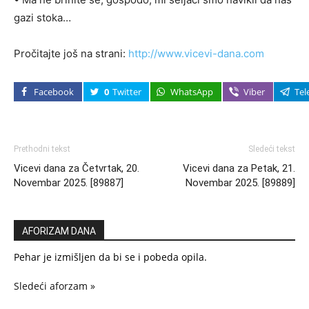
gazi stoka…
Pročitajte još na strani:
http://www.vicevi-dana.com
Facebook
0
Twitter
WhatsApp
Viber
Tel
Prethodni tekst
Sledeći tekst
Vicevi dana za Četvrtak, 20.
Vicevi dana za Petak, 21.
Novembar 2025. [89887]
Novembar 2025. [89889]
AFORIZAM DANA
Pehar je izmišljen da bi se i pobeda opila.
Sledeći aforzam »