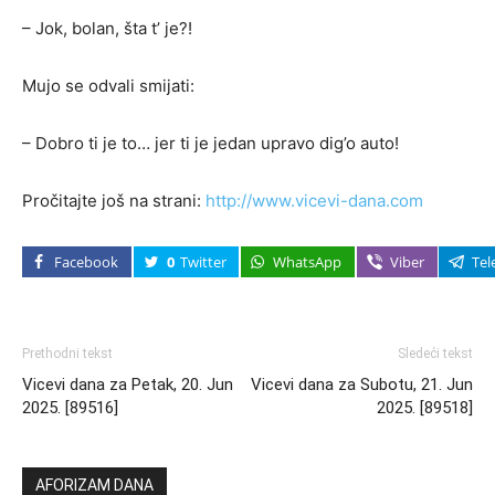
– Jok, bolan, šta t’ je?!
Mujo se odvali smijati:
– Dobro ti je to… jer ti je jedan upravo dig’o auto!
Pročitajte još na strani:
http://www.vicevi-dana.com
Facebook
0
Twitter
WhatsApp
Viber
Tel
Prethodni tekst
Sledeći tekst
Vicevi dana za Petak, 20. Jun
Vicevi dana za Subotu, 21. Jun
2025. [89516]
2025. [89518]
AFORIZAM DANA