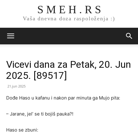
S M E H . R S
Vaša dnevna doza raspoloženja :)
Vicevi dana za Petak, 20. Jun
2025. [89517]
21.jun 2025
Dođe Haso u kafanu i nakon par minuta ga Mujo pita:
– Jarane, jel’ se ti bojiš pauka?!
Haso se zbuni: