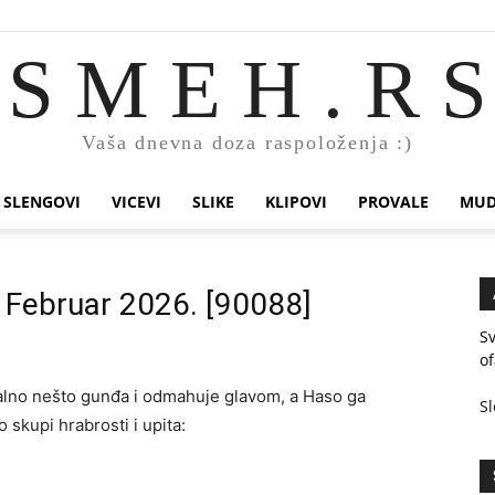
S M E H . R S
Vaša dnevna doza raspoloženja :)
SLENGOVI
VICEVI
SLIKE
KLIPOVI
PROVALE
MUD
. Februar 2026. [90088]
S
of
talno nešto gunđa i odmahuje glavom, a Haso ga
Sl
skupi hrabrosti i upita: