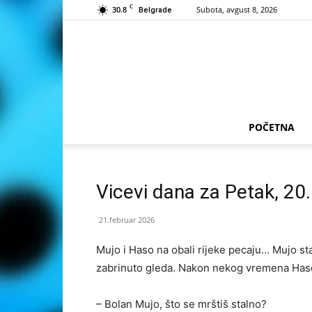
C
30.8
Subota, avgust 8, 2026
Belgrade
POČETNA
Vicevi dana za Petak, 20
21.februar 2026
Mujo i Haso na obali rijeke pecaju… Mujo s
zabrinuto gleda. Nakon nekog vremena Haso 
– Bolan Mujo, što se mrštiš stalno?