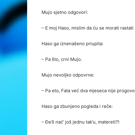
Mujo sjetno odgovori:
– E moj Haso, mislim da ću se morati rastati
Haso ga iznenašeno priupita:
– Pa što, crni Mujo.
Mujo nevoljko odpovrne:
– Pa eto, Fata već dva mjeseca nije progovor
Haso ga zbunjeno pogleda i reče:
– Đe’š nać’ još jednu tak’u, matereti?!