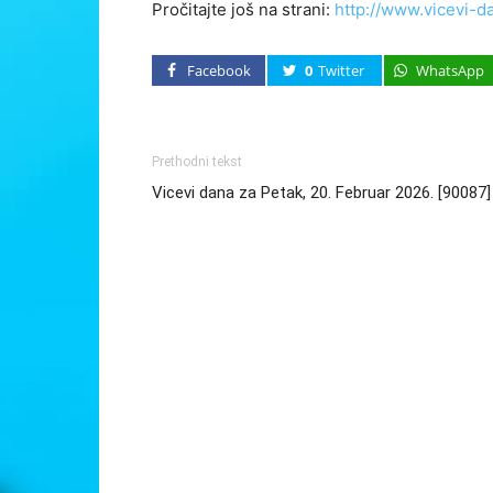
Pročitajte još na strani:
http://www.vicevi-d
Facebook
0
Twitter
WhatsApp
Prethodni tekst
Vicevi dana za Petak, 20. Februar 2026. [90087]