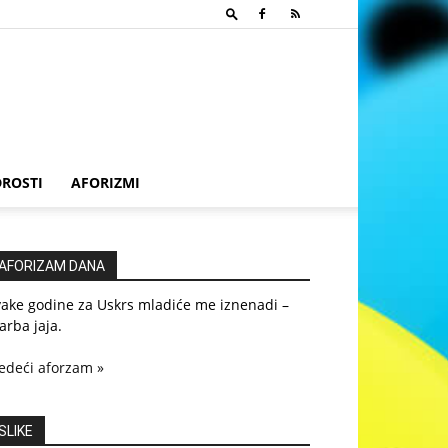
ROSTI
AFORIZMI
AFORIZAM DANA
vake godine za Uskrs mladiće me iznenadi –
arba jaja.
edeći aforzam »
SLIKE