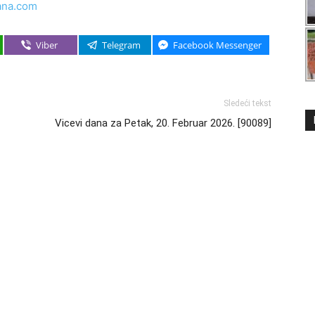
ana.com
Viber
Telegram
Facebook Messenger
Sledeći tekst
Vicevi dana za Petak, 20. Februar 2026. [90089]