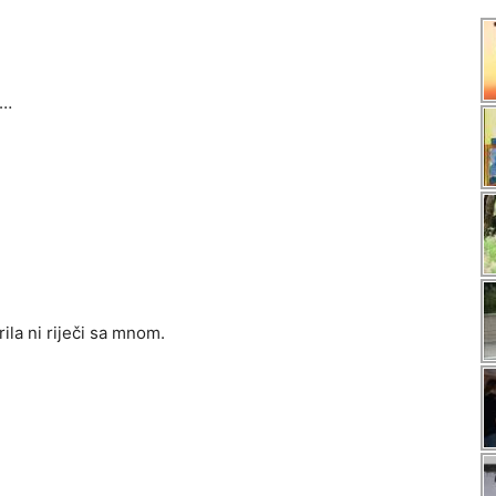
 …
ila ni riječi sa mnom.