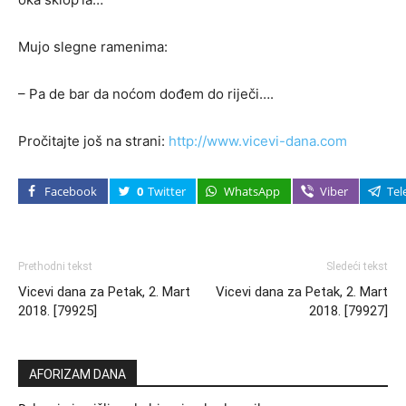
Mujo slegne ramenima:
– Pa de bar da noćom dođem do riječi….
Pročitajte još na strani:
http://www.vicevi-dana.com
Facebook
0
Twitter
WhatsApp
Viber
Tel
Prethodni tekst
Sledeći tekst
Vicevi dana za Petak, 2. Mart
Vicevi dana za Petak, 2. Mart
2018. [79925]
2018. [79927]
AFORIZAM DANA