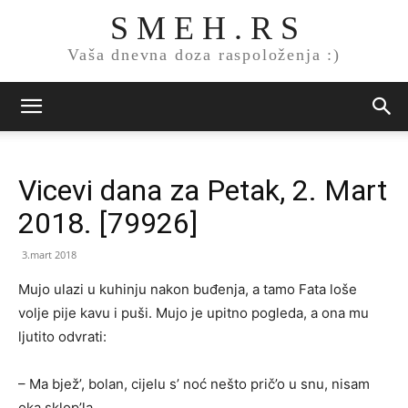
S M E H . R S
Vaša dnevna doza raspoloženja :)
Vicevi dana za Petak, 2. Mart
2018. [79926]
3.mart 2018
Mujo ulazi u kuhinju nakon buđenja, a tamo Fata loše
volje pije kavu i puši. Mujo je upitno pogleda, a ona mu
ljutito odvrati:
– Ma bjež’, bolan, cijelu s’ noć nešto prič’o u snu, nisam
oka sklop’la…