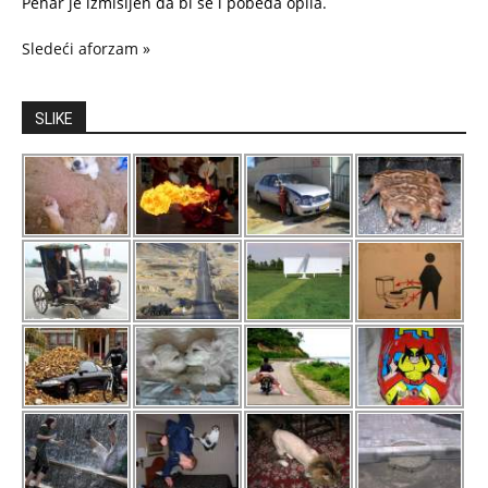
Pehar je izmišljen da bi se i pobeda opila.
Sledeći aforzam »
SLIKE