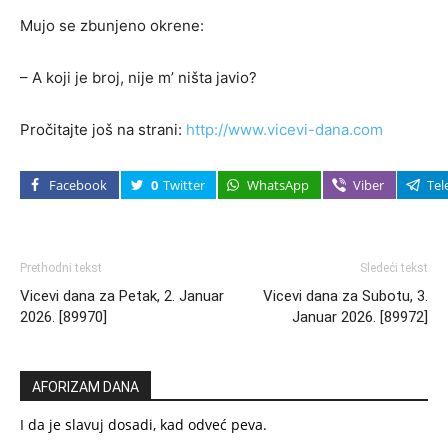
Mujo se zbunjeno okrene:
– A koji je broj, nije m’ ništa javio?
Pročitajte još na strani:
http://www.vicevi-dana.com
Facebook
0
Twitter
WhatsApp
Viber
Tel
Prethodni tekst
Sledeći tekst
Vicevi dana za Petak, 2. Januar
Vicevi dana za Subotu, 3.
2026. [89970]
Januar 2026. [89972]
AFORIZAM DANA
I da je slavuj dosadi, kad odveć peva.