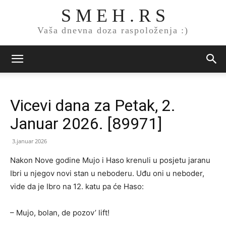
S M E H . R S
Vaša dnevna doza raspoloženja :)
Vicevi dana za Petak, 2.
Januar 2026. [89971]
3.januar 2026
Nakon Nove godine Mujo i Haso krenuli u posjetu jaranu
Ibri u njegov novi stan u neboderu. Uđu oni u neboder,
vide da je Ibro na 12. katu pa će Haso:
– Mujo, bolan, de pozov’ lift!