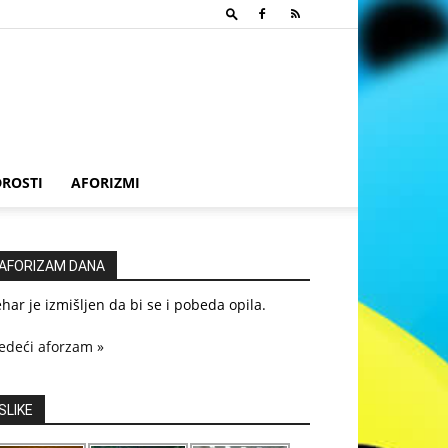
ROSTI
AFORIZMI
AFORIZAM DANA
har je izmišljen da bi se i pobeda opila.
edeći aforzam »
SLIKE