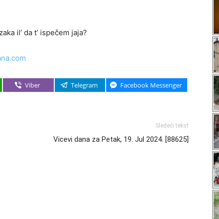
ka il’ da t’ ispečem jaja?
ana.com
Viber
Telegram
Facebook Messenger
Sledeći tekst
Vicevi dana za Petak, 19. Jul 2024. [88625]