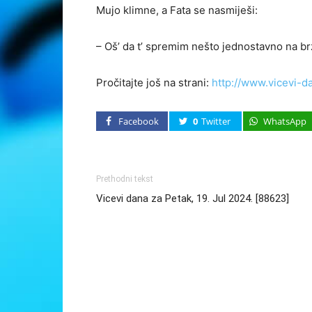
Mujo klimne, a Fata se nasmiješi:
– Oš’ da t’ spremim nešto jednostavno na brza
Pročitajte još na strani:
http://www.vicevi-d
Facebook
0
Twitter
WhatsApp
Prethodni tekst
Vicevi dana za Petak, 19. Jul 2024. [88623]