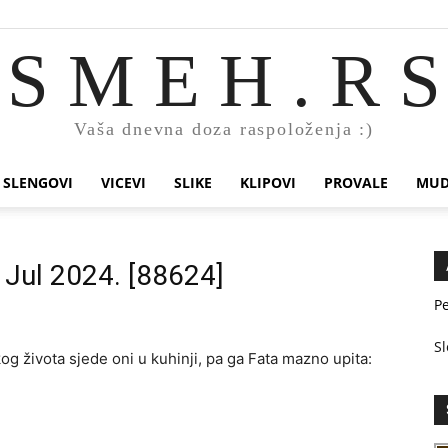
S M E H . R S
Vaša dnevna doza raspoloženja :)
SLENGOVI
VICEVI
SLIKE
KLIPOVI
PROVALE
MUD
. Jul 2024. [88624]
Pe
Sl
kog života sjede oni u kuhinji, pa ga Fata mazno upita: