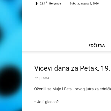
C
22.4
Subota, avgust 8, 2026
Belgrade
POČETNA
Vicevi dana za Petak, 19
20.jul 2024
Oženili se Mujo i Fata i prvog jutra zajednič
– Jes’ gladan?