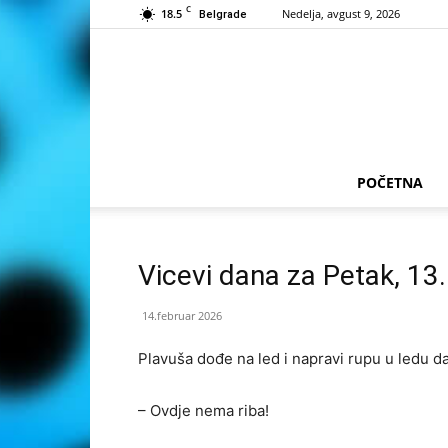
C
18.5
Nedelja, avgust 9, 2026
Belgrade
POČETNA
Vicevi dana za Petak, 13
14.februar 2026
Plavuša dođe na led i napravi rupu u ledu da
– Ovdje nema riba!