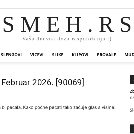
S M E H . R S
Vaša dnevna doza raspoloženja :)
SLENGOVI
VICEVI
SLIKE
KLIPOVI
PROVALE
MUD
. Februar 2026. [90069]
Zb
na
 bi pecala. Kako počne pecati tako začuje glas s visine:
Sl