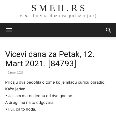
S M E H . R S
Vaša dnevna doza raspoloženja :)
Vicevi dana za Petak, 12.
Mart 2021. [84793]
12.mart 2021
Pričaju dva pedofila o tome ko je mlađu curicu obradio.
Kaže jedan:
• Ja sam marno jednu od dve godine.
A drugi mu na to odgovara:
• Fuj, pa to hoda.