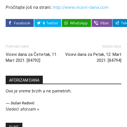
Pročitajte još na strani:
http://www.vicevi-dana.com
Facebook
0
Twitter
WhatsApp
Viber
Tel
Prethodni tekst
Sledeći tekst
Vicevi dana za Četvrtak, 11.
Vicevi dana za Petak, 12. Mart
Mart 2021. [84792]
2021. [84794]
AFORIZAM DANA
Ovo je vreme brzih a ne pametnih.
—
Dušan Radović
Sledeći aforzam »