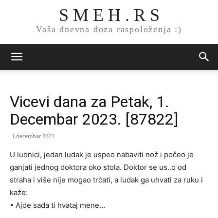
S M E H . R S
Vaša dnevna doza raspoloženja :)
Vicevi dana za Petak, 1.
Decembar 2023. [87822]
1.decembar 2023
U ludnici, jedan ludak je uspeo nabaviti nož i počeo je
ganjati jednog doktora oko stola. Doktor se us..o od
straha i više nije mogao trčati, a ludak ga uhvati za ruku i
kaže:
• Ajde sada ti hvataj mene…