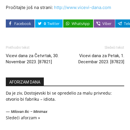
Pročitajte još na strani:
http://www.vicevi-dana.com
Facebook
0
Twitter
WhatsApp
Viber
Tel
Prethodni tekst
Sledeći tekst
Vicevi dana za Četvrtak, 30.
Vicevi dana za Petak, 1.
Novembar 2023. [87821]
Decembar 2023. [87823]
AFORIZAM DANA
Da je ziv, Dostojevski bi se opredelio za malu privredu:
otvorio bi fabriku – idiota.
—
Milovan Ilic – Minimax
Sledeći aforzam »