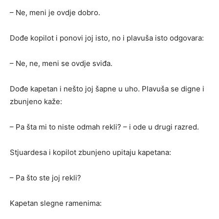
– Ne, meni je ovdje dobro.
Dođe kopilot i ponovi joj isto, no i plavuša isto odgovara:
– Ne, ne, meni se ovdje sviđa.
Dođe kapetan i nešto joj šapne u uho. Plavuša se digne i
zbunjeno kaže:
– Pa šta mi to niste odmah rekli? – i ode u drugi razred.
Stjuardesa i kopilot zbunjeno upitaju kapetana:
– Pa što ste joj rekli?
Kapetan slegne ramenima: