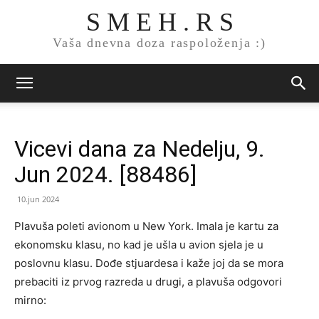
S M E H . R S
Vaša dnevna doza raspoloženja :)
Vicevi dana za Nedelju, 9.
Jun 2024. [88486]
10.jun 2024
Plavuša poleti avionom u New York. Imala je kartu za
ekonomsku klasu, no kad je ušla u avion sjela je u
poslovnu klasu. Dođe stjuardesa i kaže joj da se mora
prebaciti iz prvog razreda u drugi, a plavuša odgovori
mirno: