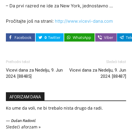
– Da prvi razred ne ide za New York, jednostavno …
Pročitajte još na strani:
http://www.vicevi-dana.com
Facebook
0
Twitter
WhatsApp
Viber
Tel
Prethodni tekst
Sledeći tekst
Vicevi dana za Nedelju, 9. Jun
Vicevi dana za Nedelju, 9. Jun
2024. [88485]
2024. [88487]
AFORIZAM DANA
Ko ume da voli, ne bi trebalo nista drugo da radi.
—
Dušan Radović
Sledeći aforzam »