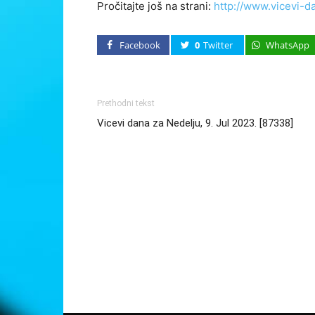
Pročitajte još na strani:
http://www.vicevi-d
Facebook
0
Twitter
WhatsApp
Prethodni tekst
Vicevi dana za Nedelju, 9. Jul 2023. [87338]