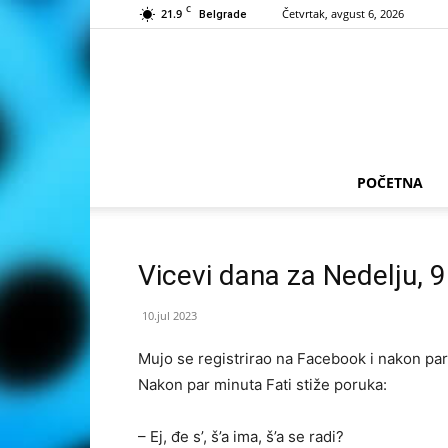
C
21.9
Četvrtak, avgust 6, 2026
Belgrade
POČETNA
Vicevi dana za Nedelju, 9
10.jul 2023
Mujo se registrirao na Facebook i nakon par
Nakon par minuta Fati stiže poruka:
– Ej, đe s’, š’a ima, š’a se radi?