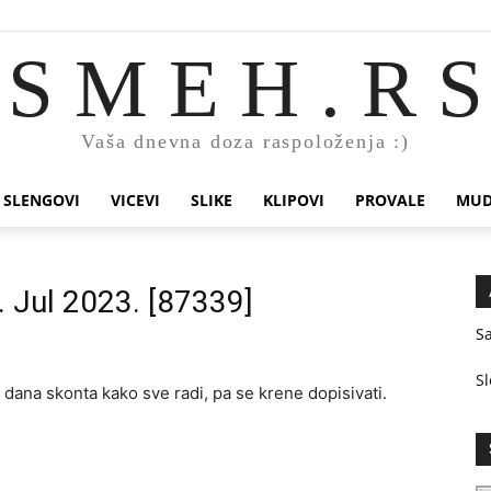
S M E H . R S
Vaša dnevna doza raspoloženja :)
SLENGOVI
VICEVI
SLIKE
KLIPOVI
PROVALE
MUD
. Jul 2023. [87339]
S
Sl
 dana skonta kako sve radi, pa se krene dopisivati.