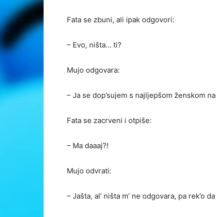
Fata se zbuni, ali ipak odgovori:
– Evo, ništa… ti?
Mujo odgovara:
– Ja se dop’sujem s najljepšom ženskom na
Fata se zacrveni i otpiše:
– Ma daaaj?!
Mujo odvrati:
– Jašta, al’ ništa m’ ne odgovara, pa rek’o d