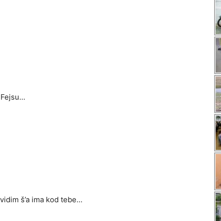
 Fejsu…
a vidim š’a ima kod tebe…