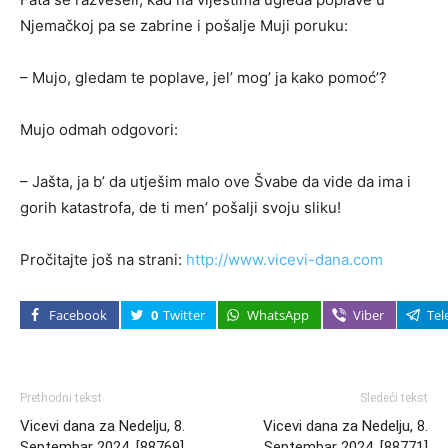
Njemačkoj pa se zabrine i pošalje Muji poruku:
– Mujo, gledam te poplave, jel’ mog’ ja kako pomoć’?
Mujo odmah odgovori:
– Jašta, ja b’ da utješim malo ove Švabe da vide da ima i
gorih katastrofa, de ti men’ pošalji svoju sliku!
Pročitajte još na strani:
http://www.vicevi-dana.com
Facebook
0
Twitter
WhatsApp
Viber
Tel
Prethodni tekst
Sledeći tekst
Vicevi dana za Nedelju, 8.
Vicevi dana za Nedelju, 8.
Septembar 2024. [88769]
Septembar 2024. [88771]