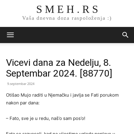
S M E H . R S
Vaša dnevna doza raspoloženja :)
Vicevi dana za Nedelju, 8.
Septembar 2024. [88770]
9.septembar 2024
Otišao Mujo raditi u Njemačku i javlja se Fati porukom
nakon par dana:
– Fato, sve je u redu, naš’o sam pos’o!
Fata se razveseli, kad na vijestima ugleda poplave u