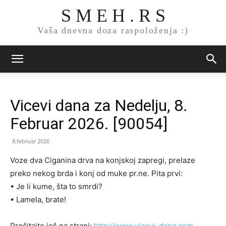
S M E H . R S
Vaša dnevna doza raspoloženja :)
Vicevi dana za Nedelju, 8.
Februar 2026. [90054]
8.februar 2026
Voze dva Ciganina drva na konjskoj zapregi, prelaze
preko nekog brda i konj od muke pr.ne. Pita prvi:
• Je li kume, šta to smrdi?
• Lamela, brate!
Pročitajte još na strani:
http://www.vicevi-dana.com