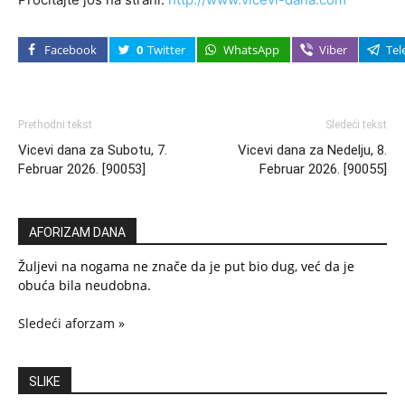
Facebook
0
Twitter
WhatsApp
Viber
Tel
Prethodni tekst
Sledeći tekst
Vicevi dana za Subotu, 7.
Vicevi dana za Nedelju, 8.
Februar 2026. [90053]
Februar 2026. [90055]
AFORIZAM DANA
Žuljevi na nogama ne znače da je put bio dug, već da je
obuća bila neudobna.
Sledeći aforzam »
SLIKE