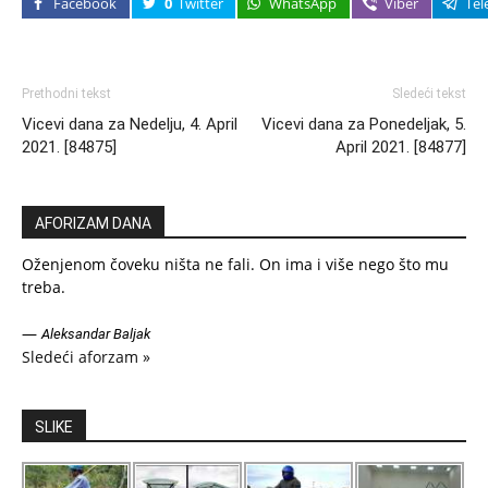
Facebook
0
Twitter
WhatsApp
Viber
Tel
Prethodni tekst
Sledeći tekst
Vicevi dana za Nedelju, 4. April
Vicevi dana za Ponedeljak, 5.
2021. [84875]
April 2021. [84877]
AFORIZAM DANA
Oženjenom čoveku ništa ne fali. On ima i više nego što mu
treba.
—
Aleksandar Baljak
Sledeći aforzam »
SLIKE