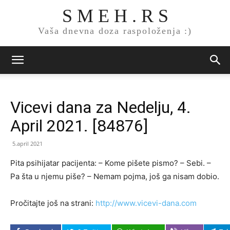
S M E H . R S
Vaša dnevna doza raspoloženja :)
Vicevi dana za Nedelju, 4.
April 2021. [84876]
5.april 2021
Pita psihijatar pacijenta: – Kome pišete pismo? – Sebi. –
Pa šta u njemu piše? – Nemam pojma, još ga nisam dobio.
Pročitajte još na strani:
http://www.vicevi-dana.com