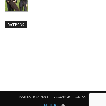
FACEBOOK
POLITIKA PRIVATNOSTI
DISCLAIMER
KONTAKT
©
S M E H . R S
- 2026