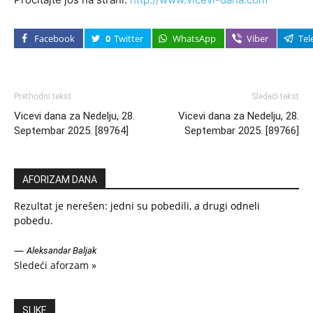
Facebook
0
Twitter
WhatsApp
Viber
Tel
Prethodni tekst
Sledeći tekst
Vicevi dana za Nedelju, 28.
Vicevi dana za Nedelju, 28.
Septembar 2025. [89764]
Septembar 2025. [89766]
AFORIZAM DANA
Rezultat je nerešen: jedni su pobedili, a drugi odneli
pobedu.
—
Aleksandar Baljak
Sledeći aforzam »
SLIKE