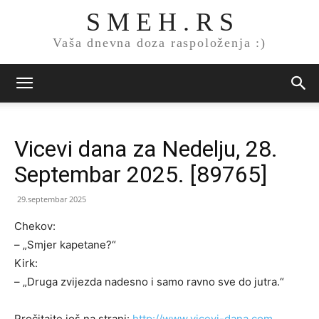
S M E H . R S
Vaša dnevna doza raspoloženja :)
Vicevi dana za Nedelju, 28.
Septembar 2025. [89765]
29.septembar 2025
Chekov:
– „Smjer kapetane?“
Kirk:
– „Druga zvijezda nadesno i samo ravno sve do jutra.“
Pročitajte još na strani:
http://www.vicevi-dana.com