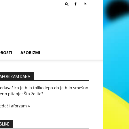
ROSTI
AFORIZMI
AFORIZAM DANA
odavačica je bila toliko lepa da je bilo smešno
eno pitanje: Šta želite?
edeći aforzam »
SLIKE