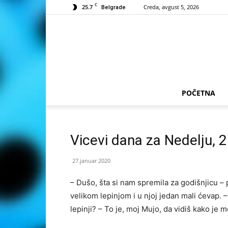
C
25.7
Creda, avgust 5, 2026
Belgrade
POČETNA
Vicevi dana za Nedelju, 
27.januar 2020
– Dušo, šta si nam spremila za godišnjicu – 
velikom lepinjom i u njoj jedan mali ćevap. –
lepinji? – To je, moj Mujo, da vidiš kako je 