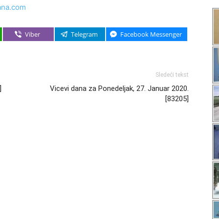
ana.com
Viber
Telegram
Facebook Messenger
Sledeći tekst
]
Vicevi dana za Ponedeljak, 27. Januar 2020.
[83205]