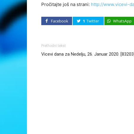
Pročitajte još na strani:
http://www.vicevi-d
Facebook
1
Twitter
WhatsApp
Prethodni tekst
Vicevi dana za Nedelju, 26. Januar 2020. [83203