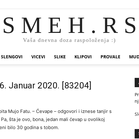
S M E H . R S
Vaša dnevna doza raspoloženja :)
SLENGOVI
VICEVI
SLIKE
KLIPOVI
PROVALE
MUD
26. Januar 2020. [83204]
Pr
nj
pita Mujo Fatu. – Ćevape – odgovori i iznese tanjir s
Sl
 Pa, šta je ovo, bona, jedan mali ćevap u ovolikoj
meni bilo 30 godina s tobom.