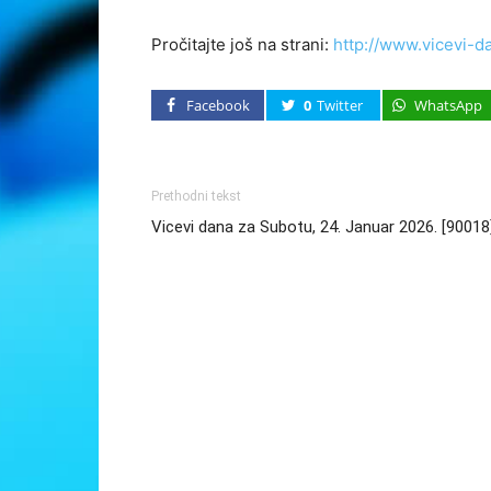
Pročitajte još na strani:
http://www.vicevi-d
Facebook
0
Twitter
WhatsApp
Prethodni tekst
Vicevi dana za Subotu, 24. Januar 2026. [90018