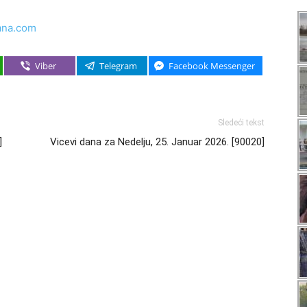
ana.com
Viber
Telegram
Facebook Messenger
Sledeći tekst
]
Vicevi dana za Nedelju, 25. Januar 2026. [90020]