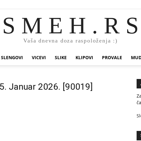
S M E H . R S
Vaša dnevna doza raspoloženja :)
SLENGOVI
VICEVI
SLIKE
KLIPOVI
PROVALE
MUD
25. Januar 2026. [90019]
Za
ča
Sl