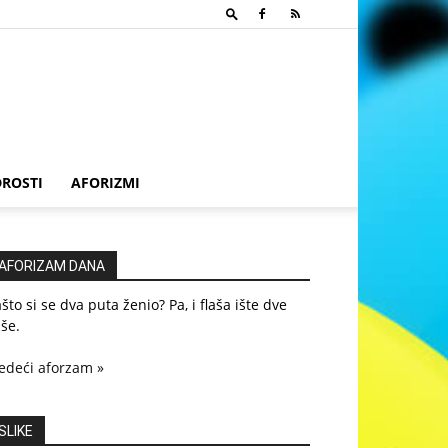
ROSTI
AFORIZMI
AFORIZAM DANA
što si se dva puta ženio? Pa, i flaša ište dve
še.
edeći aforzam »
SLIKE