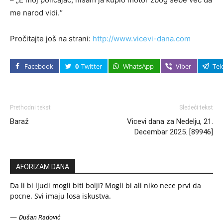
me narod vidi.“
Pročitajte još na strani:
http://www.vicevi-dana.com
Facebook
0
Twitter
WhatsApp
Viber
Tel
Prethodni tekst
Sledeći tekst
Baraž
Vicevi dana za Nedelju, 21.
Decembar 2025. [89946]
AFORIZAM DANA
Da li bi ljudi mogli biti bolji? Mogli bi ali niko nece prvi da
pocne. Svi imaju losa iskustva.
—
Dušan Radović