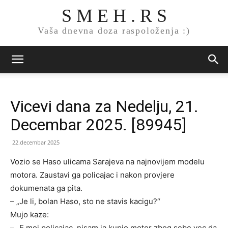
S M E H . R S
Vaša dnevna doza raspoloženja :)
Vicevi dana za Nedelju, 21.
Decembar 2025. [89945]
22.decembar 2025
Vozio se Haso ulicama Sarajeva na najnovijem modelu
motora. Zaustavi ga policajac i nakon provjere
dokumenata ga pita.
– „Je li, bolan Haso, sto ne stavis kacigu?“
Mujo kaze:
– „E moj policajac, nisam ja kupio motor zbog sebe vec da