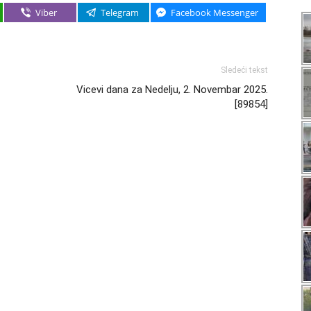
Viber
Telegram
Facebook Messenger
Sledeći tekst
Vicevi dana za Nedelju, 2. Novembar 2025.
[89854]