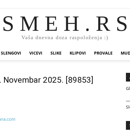
S M E H . R S
Vaša dnevna doza raspoloženja :)
SLENGOVI
VICEVI
SLIKE
KLIPOVI
PROVALE
MUD
2. Novembar 2025. [89853]
Gl
Sl
ana.com