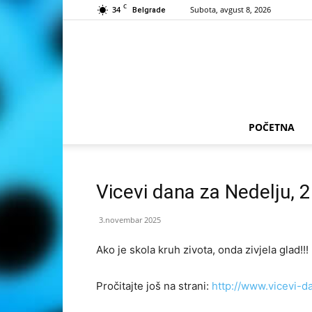
C
34
Subota, avgust 8, 2026
Belgrade
POČETNA
Vicevi dana za Nedelju, 
3.novembar 2025
Ako je skola kruh zivota, onda zivjela glad!!!
Pročitajte još na strani:
http://www.vicevi-d