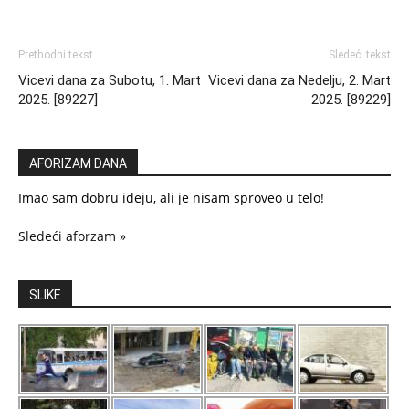
Prethodni tekst
Sledeći tekst
Vicevi dana za Subotu, 1. Mart
Vicevi dana za Nedelju, 2. Mart
2025. [89227]
2025. [89229]
AFORIZAM DANA
Imao sam dobru ideju, ali je nisam sproveo u telo!
Sledeći aforzam »
SLIKE