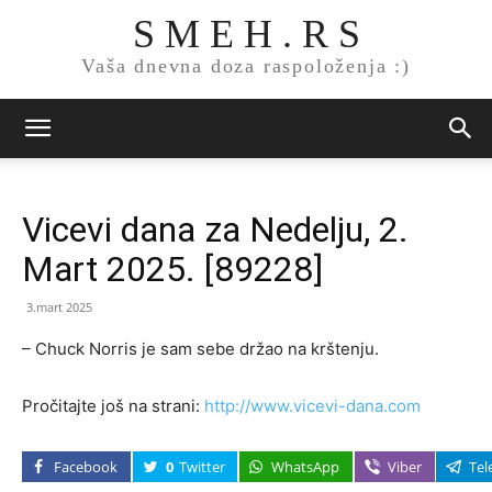
S M E H . R S
Vaša dnevna doza raspoloženja :)
Vicevi dana za Nedelju, 2.
Mart 2025. [89228]
3.mart 2025
– Chuck Norris je sam sebe držao na krštenju.
Pročitajte još na strani:
http://www.vicevi-dana.com
Facebook
0
Twitter
WhatsApp
Viber
Tel