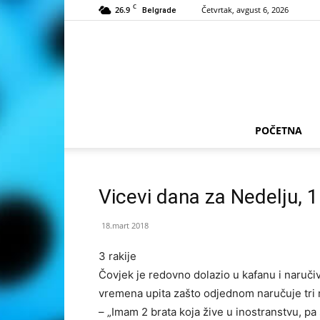
C
26.9
Četvrtak, avgust 6, 2026
Belgrade
POČETNA
Vicevi dana za Nedelju, 
18.mart 2018
3 rakije
Čovjek je redovno dolazio u kafanu i naručiv
vremena upita zašto odjednom naručuje tri r
– „Imam 2 brata koja žive u inostranstvu, 