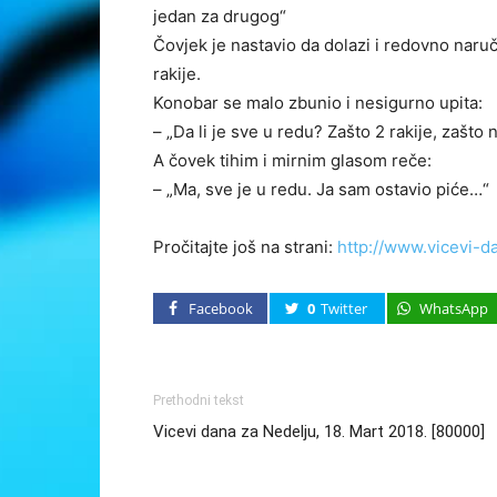
jedan za drugog“
Čovjek je nastavio da dolazi i redovno naruč
rakije.
Konobar se malo zbunio i nesigurno upita:
– „Da li je sve u redu? Zašto 2 rakije, zašto 
A čovek tihim i mirnim glasom reče:
– „Ma, sve je u redu. Ja sam ostavio piće…“
Pročitajte još na strani:
http://www.vicevi-d
Facebook
0
Twitter
WhatsApp
Prethodni tekst
Vicevi dana za Nedelju, 18. Mart 2018. [80000]