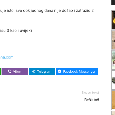
uje isto, sve dok jednog dana nije došao i zatražio 2
nisu 3 kao i uvijek?
ana.com
Viber
Telegram
Facebook Messenger
Sledeći tekst
Bešiktaš