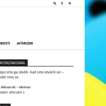
ROSTI
AFORIZMI
AFORIZAM DANA
epo smo ga sledili. Kad smo otvorili oci –
edili smo se.
—
Milovan Ilic – Minimax
edeći aforzam »