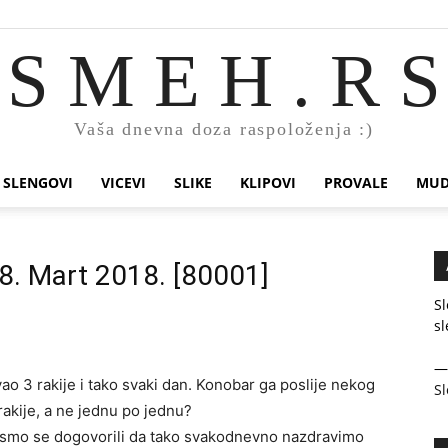
S M E H . R S
Vaša dnevna doza raspoloženja :)
SLENGOVI
VICEVI
SLIKE
KLIPOVI
PROVALE
MUD
18. Mart 2018. [80001]
Sl
sl
ao 3 rakije i tako svaki dan. Konobar ga poslije nekog
Sl
akije, a ne jednu po jednu?
pa smo se dogovorili da tako svakodnevno nazdravimo