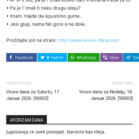
• Pa je l’ imaš ti neku drugu ideju?
• Imam. Hajde da ispustimo gume.
• Jesi glup, nama fali gore a ne dole.
Pročitajte još na strani:
http://www.vicevi-dana.com
Facebook
0
Twitter
WhatsApp
Viber
Tel
Prethodni tekst
Sledeći tekst
Vicevi dana za Subotu, 17.
Vicevi dana za Nedelju, 18.
Januar 2026. [90003]
Januar 2026. [90005]
AFORIZAM DANA
Jugoslavija ce uvek postojati. Narocito kao ideja.