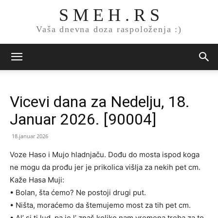
S M E H . R S
Vaša dnevna doza raspoloženja :)
Vicevi dana za Nedelju, 18.
Januar 2026. [90004]
18.januar 2026
Voze Haso i Mujo hladnjaču. Dođu do mosta ispod koga
ne mogu da prođu jer je prikolica višlja za nekih pet cm.
Kaže Hasa Muji:
• Bolan, šta ćemo? Ne postoji drugi put.
• Ništa, moraćemo da štemujemo most za tih pet cm.
• Al’ si ti lud, pa je l’ znaš koliko nam vremena treba za to.