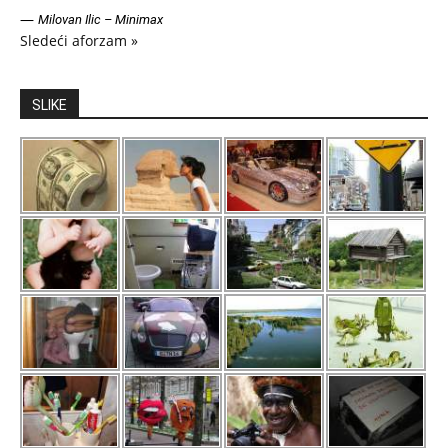
—
Milovan Ilic – Minimax
Sledeći aforzam »
SLIKE