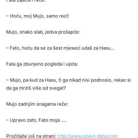
– Hoću, moj Mujo, samo reci!
Mujo, onako slab, jedva prošapće:
– Fato, hoću da se za šest mjeseci udaš za Hasu…
Fata ga zbunjeno pogleda i upita:
– Mujo, pa kud za Hasu, ti ga nikad nisi podnosio, rekao si
da ga mrziš više od svega!?
Mujo zadnjim snagama reče:
– Upravo zato, Fato moja ….
Pročitajte još na strani:
http://www.vicevi-dana.com