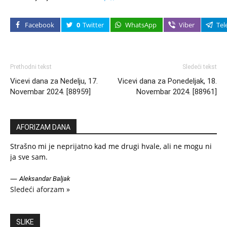
Facebook
0
Twitter
WhatsApp
Viber
Tel
Prethodni tekst
Sledeći tekst
Vicevi dana za Nedelju, 17.
Vicevi dana za Ponedeljak, 18.
Novembar 2024. [88959]
Novembar 2024. [88961]
AFORIZAM DANA
Strašno mi je neprijatno kad me drugi hvale, ali ne mogu ni
ja sve sam.
—
Aleksandar Baljak
Sledeći aforzam »
SLIKE