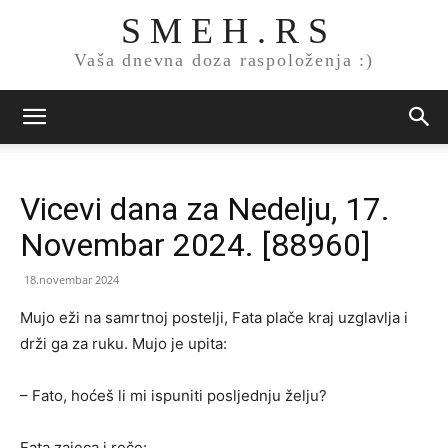
S M E H . R S
Vaša dnevna doza raspoloženja :)
Vicevi dana za Nedelju, 17.
Novembar 2024. [88960]
18.novembar 2024
Mujo eži na samrtnoj postelji, Fata plače kraj uzglavlja i
drži ga za ruku. Mujo je upita:
– Fato, hoćeš li mi ispuniti posljednju želju?
Fata zajeca i reče: