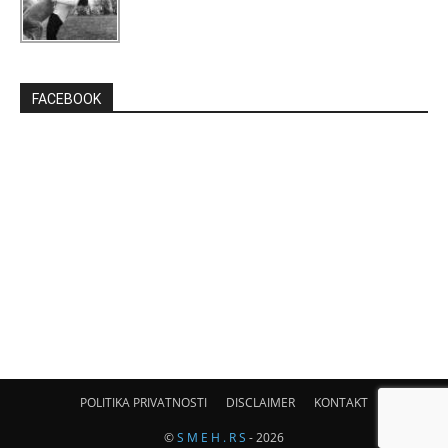
FACEBOOK
POLITIKA PRIVATNOSTI
DISCLAIMER
KONTAKT
©
S M E H . R S
- 2026