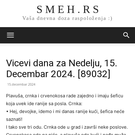
S M E H . R S
Vaša dnevna doza raspoloženja :)
Vicevi dana za Nedelju, 15.
Decembar 2024. [89032]
15.decembar 2024
Plavuša, crnka i crvenokosa rade zajedno i imaju šeficu
koja uvek ide ranije sa posla. Crnka:
• Hej, devojke, idemo i mi danas ranije kući, šefica neće
saznati!
I tako sve tri odu. Crnka ode u grad i završi neke poslove.
Crvenokosa ode na piće, a plavuša ode kući i nađe muža