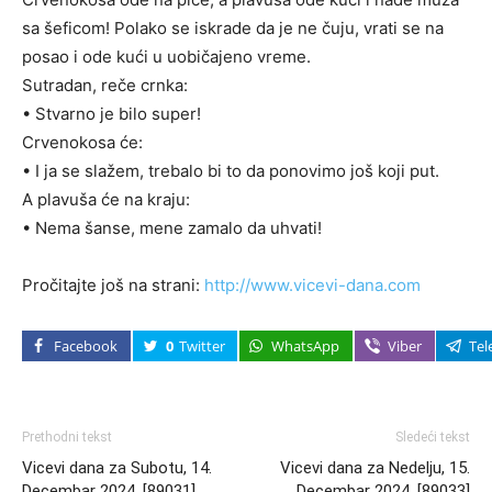
sa šeficom! Polako se iskrade da je ne čuju, vrati se na
posao i ode kući u uobičajeno vreme.
Sutradan, reče crnka:
• Stvarno je bilo super!
Crvenokosa će:
• I ja se slažem, trebalo bi to da ponovimo još koji put.
A plavuša će na kraju:
• Nema šanse, mene zamalo da uhvati!
Pročitajte još na strani:
http://www.vicevi-dana.com
Facebook
0
Twitter
WhatsApp
Viber
Tel
Prethodni tekst
Sledeći tekst
Vicevi dana za Subotu, 14.
Vicevi dana za Nedelju, 15.
Decembar 2024. [89031]
Decembar 2024. [89033]