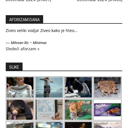
AFORIZAM DANA
Ziveo veliki vodja! Ziveo kako je hteo…
—
Milovan Ilic – Minimax
Sledeći aforzam »
SLIKE