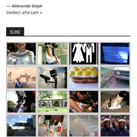
—
Aleksandar Baljak
Sledeći aforzam »
SLIKE