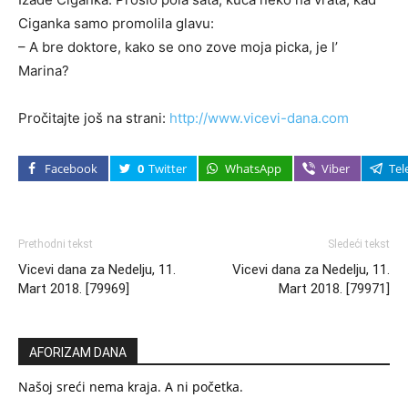
Ciganka samo promolila glavu:
– A bre doktore, kako se ono zove moja picka, je l’
Marina?
Pročitajte još na strani:
http://www.vicevi-dana.com
Facebook
0
Twitter
WhatsApp
Viber
Tel
Prethodni tekst
Sledeći tekst
Vicevi dana za Nedelju, 11.
Vicevi dana za Nedelju, 11.
Mart 2018. [79969]
Mart 2018. [79971]
AFORIZAM DANA
Našoj sreći nema kraja. A ni početka.