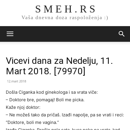
S M E H . R S
Vaša dnevna doza raspoloženja :)
Vicevi dana za Nedelju, 11.
Mart 2018. [79970]
12.mart 2018
Došla Ciganka kod ginekologa i sa vrata viče:
– Doktore bre, pomagaj! Boli me picka.
Kaže njoj doktor:
– Ne možeš tako da pričaš. Izađi napolje, pa se vrati i reci:
“Doktore, boli me vagina.“
Izađe Ciganka. Prošlo pola sata, kuca neko na vrata, kad